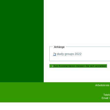
Anhänge
study groups 2022
Arbeitskreis
Telef
Email: