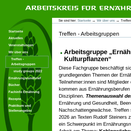
Direkt
Direkt
zum
zur
Inhalt
Navigation
Arbeitskreis für Ernährungsforschung
Benutzerspezifische
→
→
Sie sind hier:
Startseite
Wir über uns
Treffen
Werkzeuge
Startseite
Treffen - Arbeitsgruppen
Aktuelles
Veranstaltungen
Arbeitsgruppe „Ernäh
Wir über uns
Kulturpflanzen“
Treffen -
Arbeitsgruppen
Diese Fachgruppe beschäftigt sic
study groups 2022
grundlegenden Themen der Ernäh
Ernährungsrundbrief
Teilnehmer:innen sind Mitgliede
Bücher
kommen aus Ernährungsberufen 
Fachinfo Ernährung
Disziplinen.
Themenauswahl des
Rezepte
Ernährung und Gesundheit, Beer
Praktikum und
Nachschattengewächse. Treffen se
Stellenangebot
2026 an Texten Rudolf Steiners z
ein Schwerpunkt im Ernährungsru
Arbeit am Thema:
Kohlgewäch