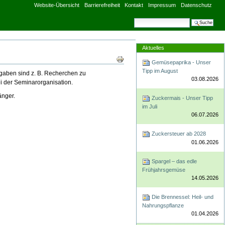
Website-Übersicht
Barrierefreiheit
Kontakt
Impressum
Datenschutz
Website durchsuchen
Erweiterte Suche
Aktuelles
Artikelaktionen
Gemüsepaprika - Unser
Tipp im August
fgaben sind z. B. Recherchen zu
03.08.2026
ei der Seminarorganisation.
änger.
Zuckermais - Unser Tipp
im Juli
06.07.2026
Zuckersteuer ab 2028
01.06.2026
Spargel – das edle
Frühjahrsgemüse
14.05.2026
Die Brennessel: Heil- und
Nahrungspflanze
01.04.2026