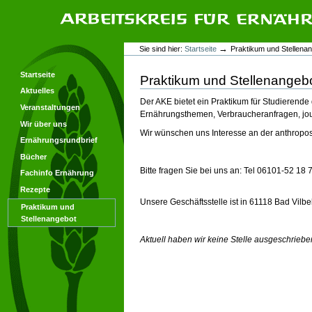
Direkt
Direkt
zum
zur
Inhalt
Navigation
Arbeitskreis für Ernährungsforschung
Benutzerspezifische
→
Sie sind hier:
Startseite
Praktikum und Stellena
Werkzeuge
Startseite
Praktikum und Stellenangeb
Aktuelles
Der AKE bietet ein Praktikum für Studierende
Veranstaltungen
Ernährungsthemen, Verbraucheranfragen, journ
Wir über uns
Wir wünschen uns Interesse an der anthropo
Ernährungsrundbrief
Bücher
Bitte fragen Sie bei uns an: Tel 06101-52 1
Fachinfo Ernährung
Rezepte
Unsere Geschäftsstelle ist in 61118 Bad Vilbel
Praktikum und
Stellenangebot
Aktuell haben wir keine Stelle ausgeschriebe