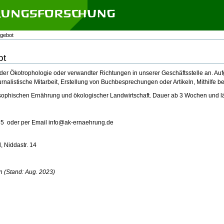
ngebot
ot
 der Ökotrophologie oder verwandter Richtungen in unserer Geschäftsstelle an. Au
alistische Mitarbeit, Erstellung von Buchbesprechungen oder Artikeln, Mithilfe b
sophischen Ernährung und ökologischer Landwirtschaft. Dauer ab 3 Wochen und l
8 75 oder per Email info@ak-ernaehrung.de
, Niddastr. 14
n (Stand: Aug. 2023)