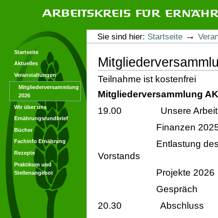
Direkt
Direkt
zum
zur
Inhalt
Navigation
Arbeitskreis für Ernährungsforschung
Benutzerspezifische
→
Sie sind hier:
Startseite
Veran
Werkzeuge
Startseite
Mitgliederversamml
Aktuelles
Veranstaltungen
Teilnahme ist kostenfrei
Mitgliederversammlung
Mitgliederversammlung A
2026
Wir über uns
19.00 Unsere Arbeit i
Ernährungsrundbrief
Finanzen 202
Bücher
Fachinfo Ernährung
Entlastung de
Rezepte
Vorstands
Praktikum und
Projekte 2026
Stellenangebot
Gespräch
20.30 Abschluss