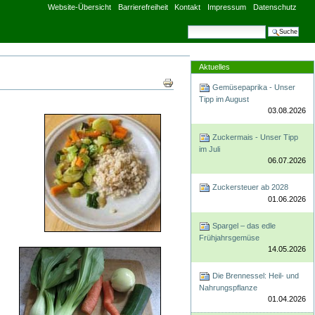
Website-Übersicht
Barrierefreiheit
Kontakt
Impressum
Datenschutz
Website durchsuchen
Erweiterte Suche
Aktuelles
Artikelaktionen
Gemüsepaprika - Unser
Tipp im August
03.08.2026
Zuckermais - Unser Tipp
im Juli
06.07.2026
Zuckersteuer ab 2028
01.06.2026
Spargel – das edle
Frühjahrsgemüse
14.05.2026
Die Brennessel: Heil- und
Nahrungspflanze
01.04.2026