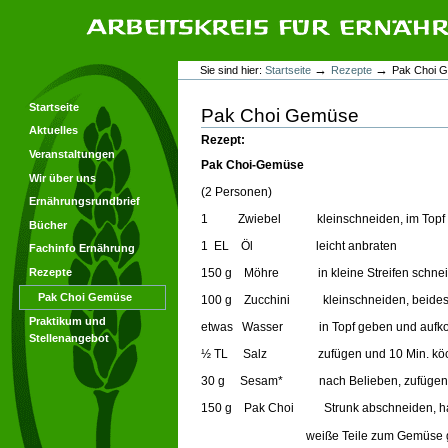
Direkt
Direkt
zum
zur
Inhalt
Navigation
Arbeitskreis für Ernährungsforschung
Benutzerspezifische
→
→
Sie sind hier:
Startseite
Rezepte
Pak Choi 
Werkzeuge
Startseite
Pak Choi Gemüse
Aktuelles
Rezept
:
Veranstaltungen
Pak Choi-Gemüse
Wir über uns
(2 Personen)
Ernährungsrundbrief
1 Zwiebel kleinschneiden, im Topf 
Bücher
1 EL Öl leicht anbraten
Fachinfo Ernährung
150 g Möhre in kleine Streifen schne
Rezepte
Pak Choi Gemüse
100 g Zucchini kleinschneiden, beides
Praktikum und
etwas Wasser in Topf geben und aufk
Stellenangebot
½ TL Salz zufügen und 10 Min. köc
30 g Sesam* nach Belieben, zufüge
150 g Pak Choi Strunk abschneiden, halbie
weiße Teile zum Gemüse geben u