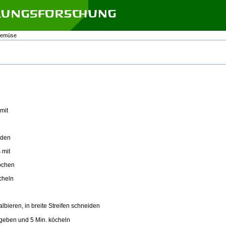
Gemüse
mit
iden
 mit
ochen
heln
n
ren, in breite Streifen schneiden
nd 5 Min. köcheln