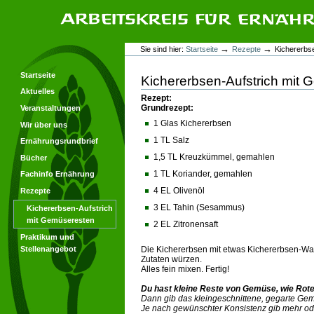
Direkt
Direkt
zum
zur
Inhalt
Navigation
Arbeitskreis für Ernährungsforschung
Benutzerspezifische
→
→
Sie sind hier:
Startseite
Rezepte
Kichererbs
Werkzeuge
Startseite
Kichererbsen-Aufstrich mit
Aktuelles
Rezept
:
Grundrezept:
Veranstaltungen
1 Glas Kichererbsen
Wir über uns
1 TL Salz
Ernährungsrundbrief
1,5 TL Kreuzkümmel, gemahlen
Bücher
1 TL Koriander, gemahlen
Fachinfo Ernährung
4 EL Olivenöl
Rezepte
3 EL Tahin (Sesammus)
Kichererbsen-Aufstrich
mit Gemüseresten
2 EL Zitronensaft
Praktikum und
Stellenangebot
Die Kichererbsen mit etwas Kichererbsen-Wa
Zutaten würzen.
Alles fein mixen. Fertig!
Du hast kleine Reste von Gemüse, wie Rote-
Dann gib das kleingeschnittene, gegarte Gem
Je nach gewünschter Konsistenz gib mehr o