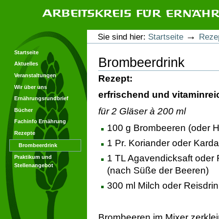
Direkt
Direkt
zum
zur
Inhalt
Navigation
Arbeitskreis für Ernährungsforschung
Benutzerspezifische
→
Sie sind hier:
Startseite
Reze
Werkzeuge
Startseite
Brombeerdrink
Aktuelles
Veranstaltungen
Rezept
:
Wir über uns
erfrischend und vitaminrei
Ernährungsrundbrief
für 2 Gläser à 200 ml
Bücher
Fachinfo Ernährung
100 g Brombeeren (oder H
Rezepte
1 Pr. Koriander oder Kar
Brombeerdrink
1 TL Agavendicksaft oder
Praktikum und
Stellenangebot
(nach Süße der Beeren)
300 ml Milch oder Reisdri
Brombeeren im Mixer zerklei