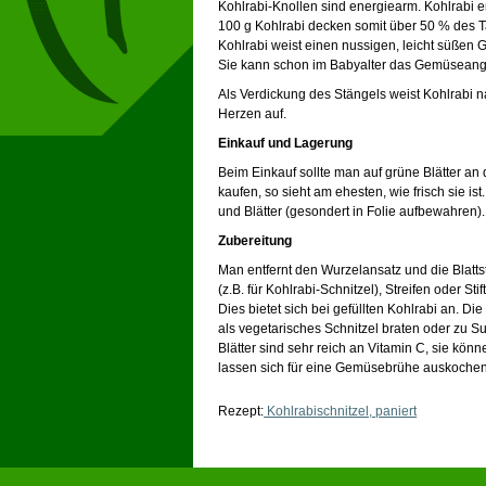
Kohlrabi-Knollen sind energiearm. Kohlrabi en
100 g Kohlrabi decken somit über 50 % des T
Kohlrabi weist einen nussigen, leicht süßen 
Sie kann schon im Babyalter das Gemüseang
Als Verdickung des Stängels weist Kohlrabi
Herzen auf.
Einkauf und Lagerung
Beim Einkauf sollte man auf grüne Blätter an 
kaufen, so sieht am ehesten, wie frisch sie is
und Blätter (gesondert in Folie aufbewahren).
Zubereitung
Man entfernt den Wurzelansatz und die Blattst
(z.B. für Kohlrabi-Schnitzel), Streifen oder 
Dies bietet sich bei gefüllten Kohlrabi an. D
als vegetarisches Schnitzel braten oder zu S
Blätter sind sehr reich an Vitamin C, sie kö
lassen sich für eine Gemüsebrühe auskochen
Rezept:
Kohlrabischnitzel, paniert