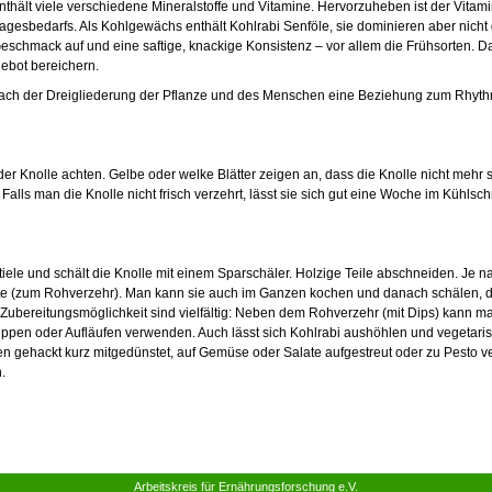
thält viele verschiedene Mineralstoffe und Vitamine. Hervorzuheben ist der Vitamin 
agesbedarfs. Als Kohlgewächs enthält Kohlrabi Senföle, sie dominieren aber nicht
Geschmack auf und eine saftige, knackige Konsistenz – vor allem die Frühsorten.
ebot bereichern.
 nach der Dreigliederung der Pflanze und des Menschen eine Beziehung zum Rhyt
der Knolle achten. Gelbe oder welke Blätter zeigen an, dass die Knolle nicht mehr so
t. Falls man die Knolle nicht frisch verzehrt, lässt sie sich gut eine Woche im Kühls
iele und schält
die Knolle mit einem
Sparschäler. Holzige Teile abschneiden. Je n
Stifte (zum Rohverzehr). Man kann sie auch im Ganzen kochen und danach schälen, da
ie Zubereitungsmöglichkeit sind vielfältig: Neben dem Rohverzehr (mit Dips) kann m
uppen oder Aufläufen verwenden. Auch lässt sich Kohlrabi aushöhlen und vegetarisc
nnen gehackt kurz mitgedünstet, auf Gemüse oder Salate aufgestreut oder zu Pesto 
.
Arbeitskreis für Ernährungsforschung e.V.