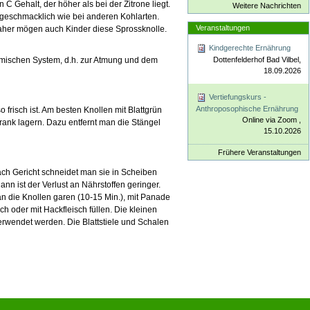
C Gehalt, der höher als bei der Zitrone liegt.
Weitere Nachrichten
 geschmacklich wie bei anderen Kohlarten.
Veranstaltungen
 Daher mögen auch Kinder diese Sprossknolle.
Kindgerechte Ernährung
Dottenfelderhof Bad Vilbel,
hmischen System, d.h. zur Atmung und dem
18.09.2026
Vertiefungskurs -
Anthroposophische Ernährung
 frisch ist. Am besten Knollen mit Blattgrün
Online via Zoom ,
chrank lagern. Dazu entfernt man die Stängel
15.10.2026
Frühere Veranstaltungen
ach Gericht schneidet man sie in Scheiben
nn ist der Verlust an Nährstoffen geringer.
an die Knollen garen (10-15 Min.), mit Panade
h oder mit Hackfleisch füllen. Die kleinen
verwendet werden. Die Blattstiele und Schalen