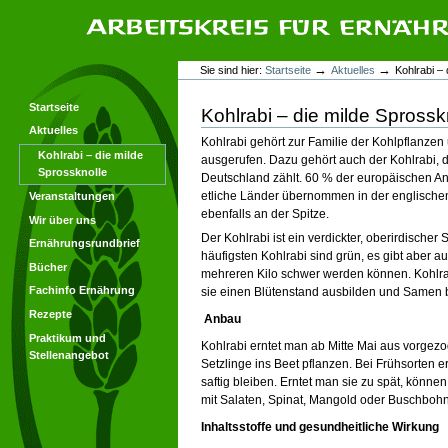
Direkt
Direkt
zum
zur
Inhalt
Navigation
Arbeitskreis für Ernährungsforschung
Benutzerspezifische
→
→
Sie sind hier:
Startseite
Aktuelles
Kohlrabi –
Werkzeuge
Startseite
Kohlrabi – die milde Sprossk
Aktuelles
Kohlrabi gehört zur Familie der Kohlpflanzen
Kohlrabi – die milde
ausgerufen. Dazu gehört auch der Kohlrabi, 
Sprossknolle
Deutschland zählt. 60 % der europäischen A
etliche Länder übernommen in der englischen
Veranstaltungen
ebenfalls an der Spitze.
Wir über uns
Der Kohlrabi ist ein verdickter, oberirdischer
Ernährungsrundbrief
häufigsten Kohlrabi sind grün, es gibt aber a
Bücher
mehreren Kilo schwer werden können. Kohlrabi
Fachinfo Ernährung
sie einen Blütenstand ausbilden und Samen b
Rezepte
Anbau
Praktikum und
Kohlrabi erntet man ab Mitte Mai aus vorgezo
Stellenangebot
Setzlinge ins Beet pflanzen. Bei Frühsorten
saftig bleiben. Erntet man sie zu spät, könne
mit Salaten, Spinat, Mangold oder Buschbohn
Inhaltsstoffe und gesundheitliche Wirkung