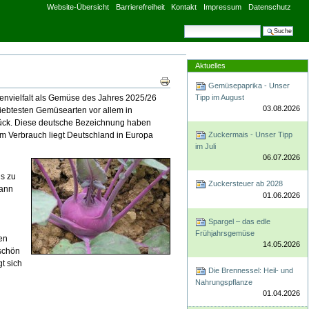
Website-Übersicht
Barrierefreiheit
Kontakt
Impressum
Datenschutz
Website durchsuchen
Erweiterte Suche
Aktuelles
Artikelaktionen
Gemüsepaprika - Unser
nzenvielfalt als Gemüse des Jahres 2025/26
Tipp im August
03.08.2026
iebtesten Gemüsearten vor allem in
rück. Diese deutsche Bezeichnung haben
Im Verbrauch liegt Deutschland in Europa
Zuckermais - Unser Tipp
im Juli
06.07.2026
is zu
Zuckersteuer ab 2028
kann
01.06.2026
Spargel – das edle
Frühjahrsgemüse
en
14.05.2026
 schön
t sich
Die Brennessel: Heil- und
Nahrungspflanze
01.04.2026