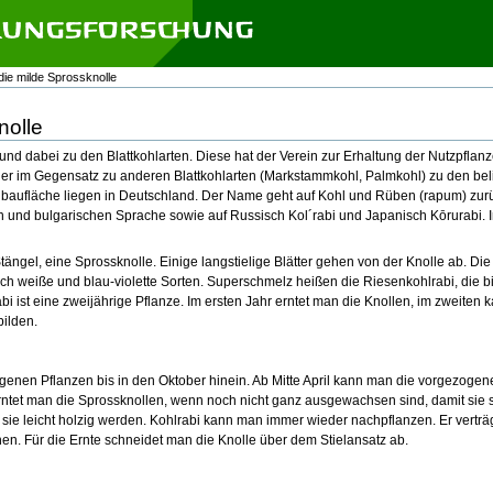
 die milde Sprossknolle
nolle
 und dabei zu den Blattkohlarten. Diese hat der Verein zur Erhaltung der Nutzpfla
der im Gegensatz zu anderen Blattkohlarten (Markstammkohl, Palmkohl) zu den bel
nbaufläche liegen in Deutschland. Der Name geht auf Kohl und Rüben (rapum) zu
 und bulgarischen Sprache sowie auf Russisch Kol´rabi und Japanisch Kōrurabi. 
 Stängel, eine Sprossknolle. Einige langstielige Blätter gehen von der Knolle ab. Die
uch weiße und blau-violette Sorten. Superschmelz heißen die Riesenkohlrabi, die b
 ist eine zweijährige Pflanze. Im ersten Jahr erntet man die Knollen, im zweiten 
ilden.
genen Pflanzen bis in den Oktober hinein. Ab Mitte April kann man die vorgezogen
 erntet man die Sprossknollen, wenn noch nicht ganz ausgewachsen sind, damit sie
n sie leicht holzig werden. Kohlrabi kann man immer wieder nachpflanzen. Er verträg
en. Für die Ernte schneidet man die Knolle über dem Stielansatz ab.