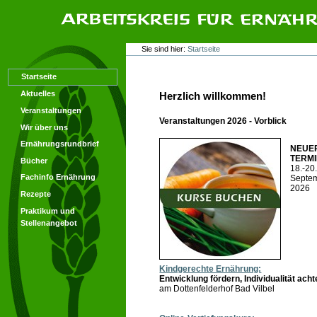
Direkt
Direkt
zum
zur
Inhalt
Navigation
Arbeitskreis für Ernährungsforschung
Benutzerspezifische
Sie sind hier:
Startseite
Werkzeuge
Startseite
Aktuelles
Herzlich willkommen!
Veranstaltungen
Veranstaltungen 2026 - Vorblick
Wir über uns
Ernährungsrundbrief
NEUE
TERMI
Bücher
18.-20.
Fachinfo Ernährung
Septe
2026
Rezepte
Praktikum und
Stellenangebot
Kindgerechte Ernährung:
Entwicklung fördern, Individualität ach
am Dottenfelderhof Bad Vilbel