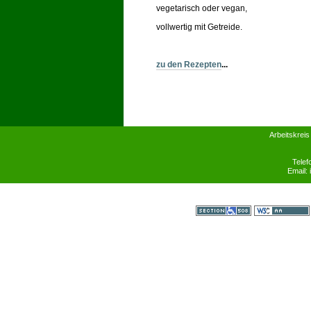
vegetarisch oder vegan,
vollwertig mit Getreide.
zu den Re
zepten
...
Arbeitskreis
Telef
Email:
Section 508
WCAG