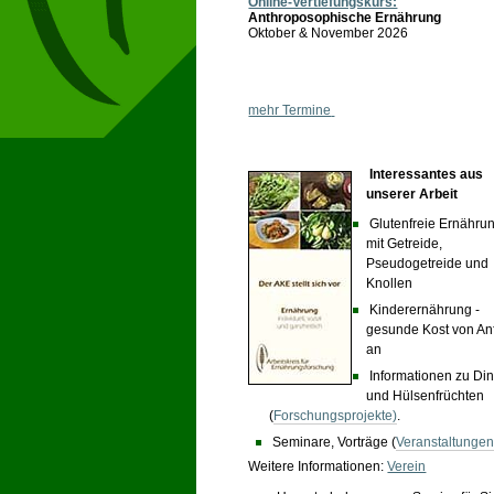
Online-Vertiefungskurs:
Anthroposophische Ernährung
Oktober & November 2026
mehr Termine
Interessa
ntes aus
unserer Arbeit
Glutenfreie Ernähru
mit Getreide,
Pseudogetreide und
Knollen
Kinderernährung -
gesunde Kost von An
an
Informationen zu Din
und Hülsenfrüchten
(
Forschungsprojekte)
.
Seminare, Vorträge (
Veranstaltungen
Weitere Informationen:
Verein