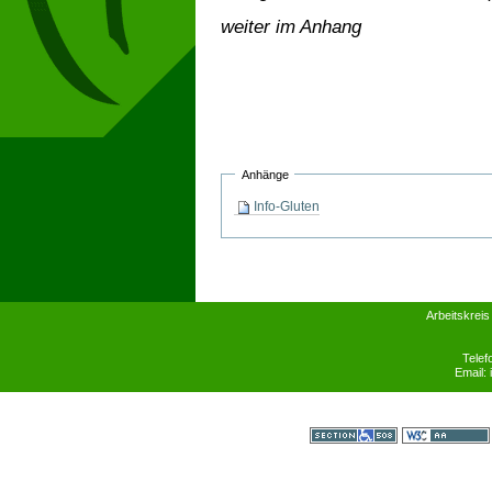
weiter im Anhang
Anhänge
Info-Gluten
Arbeitskreis
Telef
Email:
Section 508
WCAG