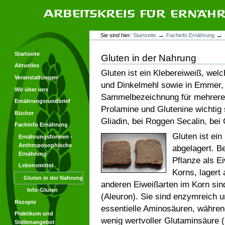
Direkt
Direkt
zum
zur
Inhalt
Navigation
Arbeitskreis für Ernährungsforschung
Benutzerspezifische
→
→
Sie sind hier:
Startseite
Fachinfo Ernährung
Werkzeuge
Startseite
Gluten in der Nahrung
Aktuelles
Gluten ist ein Klebereiweiß, wel
Veranstaltungen
und Dinkelmehl sowie in Emmer, E
Wir über uns
Sammelbezeichnung für mehrere 
Ernährungsrundbrief
Prolamine und Glutenine wichtig
Bücher
Gliadin, bei Roggen Secalin, bei
Fachinfo Ernährung
Gluten ist ein
Ernährungsformen -
Anthroposophische
abgelagert. B
Ernährung
Pflanze als E
Lebensmittel
Korns, lagert
Gluten in der Nahrung
anderen Eiweißarten im Korn sin
Info-Gluten
(Aleuron). Sie sind enzymreich un
Rezepte
essentielle Aminosäuren, währen
Praktikum und
wenig wertvoller Glutaminsäure (
Stellenangebot