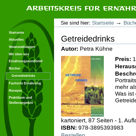
Direkt
Direkt
zum
zur
Inhalt
Navigation
Arbeitskreis für Ernährungsforschung
Benutzerspezifische
→
Sie sind hier:
Startseite
Büch
Werkzeuge
Startseite
Getreidedrinks
Aktuelles
Veranstaltungen
Autor
:
Petra Kühne
Wir über uns
Preis
:
1
Ernährungsrundbrief
Heraus
Bücher
Beschr
Getreidedrinks
Portrait
Fachinfo Ernährung
mehr als
Rezepte
Was ist 
Praktikum und
Getreid
Stellenangebot
kartoniert, 87 Seiten - 1. Auf
ISBN
:
978-3895393983
Bestellen...