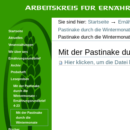
Direkt
Direkt
zum
zur
Inhalt
Navigation
Arbeitskreis für Ernährungsforschung
Benutzerspezifische
→
Sie sind hier:
Startseite
Ernäh
Werkzeuge
Pastinake durch die Wintermonat
Startseite
Pastinake durch die Wintermona
Aktuelles
Veranstaltungen
Mit der Pastinake d
Wir über uns
Ernährungsrundbrief
Hier klicken, um die Datei
Archiv
Probeheft
Leseproben
Mit der Pastinake
durch die
Wintermonate -
Ernährungsrundbrief
4-23
Mit der Pastinake
durch die
Wintermonate
Bücher