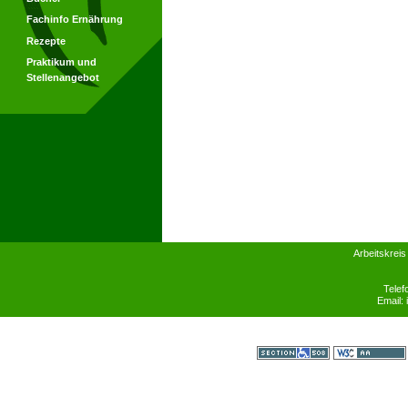
Fachinfo Ernährung
Rezepte
Praktikum und
Stellenangebot
Arbeitskreis
Telef
Email:
Section 508
WCAG